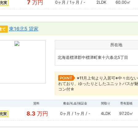
7
万円
0ヶ月 / 1ヶ月 / -
2LDK
60.00㎡
充実
東16北5 貸家
建て
所在地
北海道標津郡中標津町東十六条北5丁目
POINT
※11月上旬より入居可※中々出
れており、ゆったりとしたユニットバスが
コン付☆
賃料
敷金/礼金/保証金
間取り
専有面積
8.3
万円
0ヶ月 / 1ヶ月 / -
4LDK
97.20㎡
充実