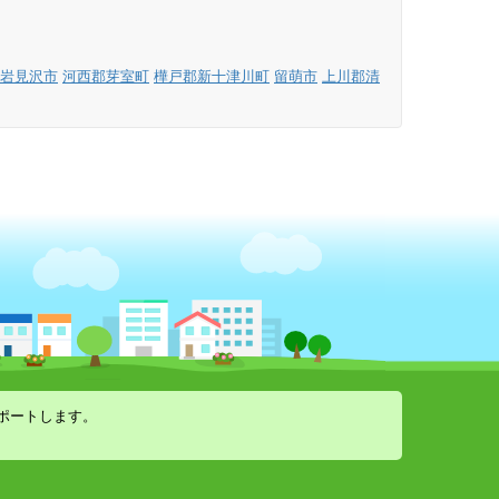
岩見沢市
河西郡芽室町
樺戸郡新十津川町
留萌市
上川郡清
ポートします。