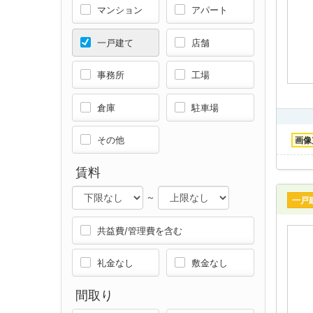
マンション
アパート
一戸建て
店舗
事務所
工場
倉庫
駐車場
その他
画像
賃料
～
一戸
共益費/管理費を含む
礼金なし
敷金なし
間取り