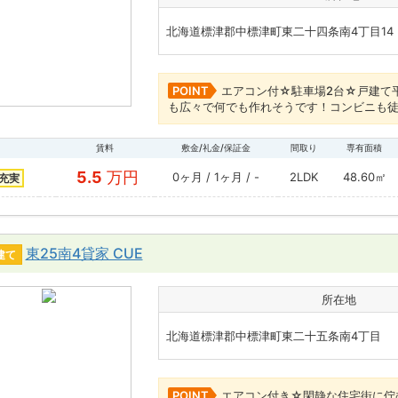
北海道標津郡中標津町東二十四条南4丁目14
POINT
エアコン付☆駐車場2台☆戸建て
も広々で何でも作れそうです！コンビニも
賃料
敷金/礼金/保証金
間取り
専有面積
5.5
万円
0ヶ月 / 1ヶ月 / -
2LDK
48.60㎡
充実
東25南4貸家 CUE
建て
所在地
北海道標津郡中標津町東二十五条南4丁目
POINT
エアコン付き☆閑静な住宅街に佇