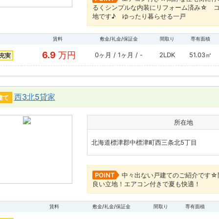
るくシンプルな内装にリフォーム済み☆ 
地です♪ ゆったり暮らせる一戸
賃料
敷金/礼金/保証金
間取り
専有面積
6.9
万円
0ヶ月 / 1ヶ月 / -
2LDK
51.03㎡
充実
西3北5貸家
建て
所在地
北海道標津郡中標津町西三条北5丁目
POINT
中々出ない戸建てのご紹介です☆
良い立地！エアコン付きで夏も快適！
賃料
敷金/礼金/保証金
間取り
専有面積