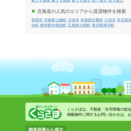
東２４条南
東２５条南
東１６条北
西７条北
西３条北
北海道の人気のエリアから賃貸物件を検索
美唄市
河東郡士幌町
夕張市
有珠郡壮瞥町
江別市
常呂郡
水町
標津郡中標津町
広尾郡大樹町
厚岸郡厚岸町
くらさぽは、不動産・住宅情報の総
掲載物件に関するお問い合わせは、
都道府県から探す