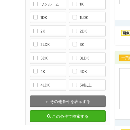
ワンルーム
1K
1DK
1LDK
2K
2DK
画像
2LDK
3K
3DK
3LDK
一戸
4K
4DK
4LDK
5K以上
＋ その他条件を表示する
この条件で検索する