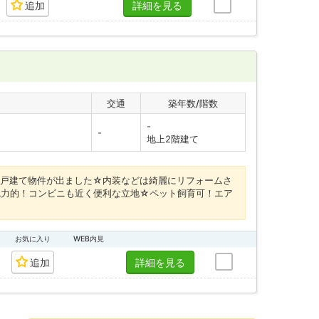
追加
詳細を見る
交通
築年数/階数
-
-
地上2階建て
ない戸建て物件が出ました☆内装などは綺麗にリフォームさ
魅力的！コンビニも近く便利な立地☆ペット飼育可！エア
お気に入り
WEB内見
追加
詳細を見る