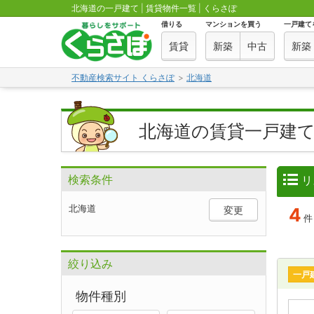
北海道の一戸建て | 賃貸物件一覧 | くらさぽ
借りる
マンションを買う
一戸建て
賃貸
新築
中古
新築
不動産検索サイト くらさぽ
北海道
北海道の賃貸一戸建
検索条件
リ
北海道
変更
4
絞り込み
一戸
物件種別