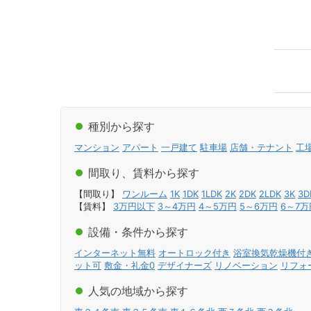
種別から探す
マンション
アパート
一戸建て
駐車場
店舗・テナント
工
間取り、賃料から探す
【間取り】
ワンルーム
1K
1DK
1LDK
2K
2DK
2LDK
3K
3D
【賃料】
3万円以下
3～4万円
4～5万円
5～6万円
6～7万
設備・条件から探す
インターネット無料
オートロック付き
浴室換気乾燥機付
ット可
敷金・礼金0
デザイナーズ
リノベーション
リフォ
人気の地域から探す