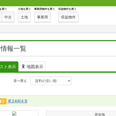
を買う
土地を買う
事業用物件を買う
収益物件を買う
中古
土地
事業用
収益物件
て情報一覧
スト表示
地図表示
件
並べ替え
東24南4 B
建て
所在地