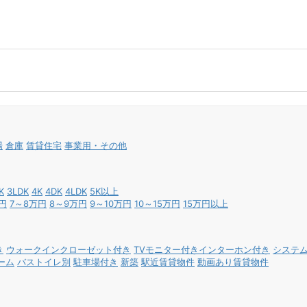
場
倉庫
賃貸住宅
事業用・その他
K
3LDK
4K
4DK
4LDK
5K以上
円
7～8万円
8～9万円
9～10万円
10～15万円
15万円以上
き
ウォークインクローゼット付き
TVモニター付きインターホン付き
システ
ーム
バストイレ別
駐車場付き
新築
駅近賃貸物件
動画あり賃貸物件