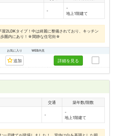
-
-
地上1階建て
平屋2LDKタイプ！中は綺麗に整備されており、キッチン
徒歩圏内にあり！☆閑静な住宅街☆
お気に入り
WEB内見
追加
詳細を見る
交通
築年数/階数
-
-
地上1階建て
む一戸建てが登場しました！ 室内は白を基調とした明