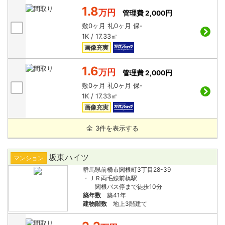
1.8
万円
管理費 2,000円
敷
0ヶ月
礼
0ヶ月
保
-
1K / 17.33㎡
画像充実
1.6
万円
管理費 2,000円
敷
0ヶ月
礼
0ヶ月
保
-
1K / 17.33㎡
画像充実
全
3
件を表示する
坂東ハイツ
マンション
群馬県前橋市関根町3丁目28-39
・ＪＲ両毛線前橋駅
関根バス停まで徒歩10分
築年数
築41年
建物階数
地上3階建て