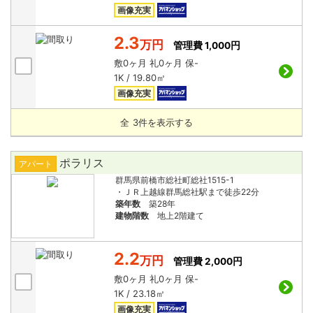
画像充実
2.3
万円
管理費 1,000円
敷
0ヶ月
礼
0ヶ月
保
-
1K / 19.80㎡
画像充実
全
3
件を表示する
ポラリス
アパート
群馬県前橋市総社町総社1515-1
・ＪＲ上越線群馬総社駅まで徒歩22分
築年数
築28年
建物階数
地上2階建て
2.2
万円
管理費 2,000円
敷
0ヶ月
礼
0ヶ月
保
-
1K / 23.18㎡
画像充実