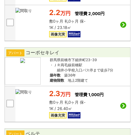
2.2
万円
管理費 2,000円
敷
0ヶ月
礼
0ヶ月
保
-
1K / 23.18㎡
画像充実
コーポセキレイ
アパート
群馬県前橋市下細井町23-39
・ＪＲ両毛線前橋駅
細井小学校入口バス停まで徒歩7分
築年数
築36年
建物階数
地上2階建て
2.3
万円
管理費 1,000円
敷
0ヶ月
礼
0ヶ月
保
-
1K / 26.40㎡
画像充実
ベルテ
アパート