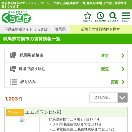
群馬県前橋市のマンション,アパート,一戸建て,店舗,事務所,工場,倉庫,駐車場,その他｜賃貸物件一
覧 | くらさぽ
不動産検索サイト くらさぽ
群馬県
前橋市の賃貸物件を探す
群馬県前橋市の賃貸情報一覧
群馬県 前橋市
変更
町域で絞り込む
変更
絞り込み
変更
1,203
件
エムズワン(北棟)
アパート
群馬県前橋市三河町2丁目17-14
・ＪＲ両毛線前橋駅まで徒歩11分
・上毛電気鉄道上毛線城東駅まで徒歩12分