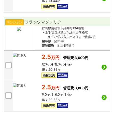
1K / 19.44㎡
画像充実
フラッツマグノリア
マンション
群馬県前橋市下細井町134番地
・上毛電気鉄道上毛線中央前橋駅
細井小学校入口バス停まで徒歩2分
築年数
築35年
建物階数
地上3階建て
2.5
万円
管理費 3,000円
敷
0ヶ月
礼
0ヶ月
保
-
1R / 20.83㎡
画像充実
2.5
万円
管理費 3,000円
敷
0ヶ月
礼
0ヶ月
保
-
1K / 20.83㎡
画像充実