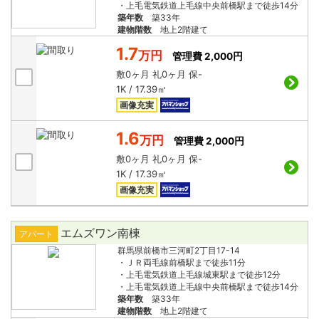
・上毛電気鉄道上毛線中央前橋駅まで徒歩14分
築年数
築33年
建物階数
地上2階建て
1.7
万円
管理費 2,000円
敷
0ヶ月
礼
0ヶ月
保
-
1K / 17.39㎡
画像充実
1.6
万円
管理費 2,000円
敷
0ヶ月
礼
0ヶ月
保
-
1K / 17.39㎡
画像充実
エムズワン南棟
アパート
群馬県前橋市三河町2丁目17-14
・ＪＲ両毛線前橋駅まで徒歩11分
・上毛電気鉄道上毛線城東駅まで徒歩12分
・上毛電気鉄道上毛線中央前橋駅まで徒歩14分
築年数
築33年
建物階数
地上2階建て