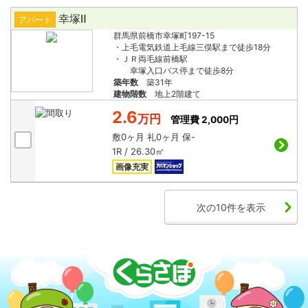
幸塚Ⅱ
アパート
群馬県前橋市幸塚町197-15
・上毛電気鉄道上毛線三俣駅まで徒歩18分
・ＪＲ両毛線前橋駅
幸塚入口バス停まで徒歩8分
築年数
築31年
建物階数
地上2階建て
2.6
万円
管理費 2,000円
敷
0ヶ月
礼
0ヶ月
保
-
1R / 26.30㎡
画像充実
次の10件を表示