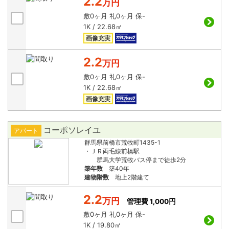
2.2
万円
敷
0ヶ月
礼
0ヶ月
保
-
1K / 22.68㎡
画像充実
2.2
万円
敷
0ヶ月
礼
0ヶ月
保
-
1K / 22.68㎡
画像充実
コーポソレイユ
アパート
群馬県前橋市荒牧町1435-1
・ＪＲ両毛線前橋駅
群馬大学荒牧バス停まで徒歩2分
築年数
築40年
建物階数
地上2階建て
2.2
万円
管理費 1,000円
敷
0ヶ月
礼
0ヶ月
保
-
1K / 19.80㎡