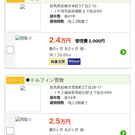
群馬県前橋市本町3丁目2-10
・ＪＲ両毛線前橋駅まで徒歩8分
築年数
築41年
建物階数
地上3階建て
2.4
万円
管理費 2,000円
敷
0ヶ月
礼
0ヶ月
保
-
1K / 20.00㎡
画像充実
●ドルフィン荒牧
アパート
群馬県前橋市荒牧町2丁目28-17
・ＪＲ上越線群馬総社駅まで徒歩49分
築年数
築34年
建物階数
地上2階建て
2.5
万円
敷
0ヶ月
礼
0ヶ月
保
-