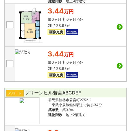
建物階数
地上4階建て
3.44
万円
敷
0ヶ月
礼
0ヶ月
保
-
2K / 28.98㎡
画像充実
3.44
万円
敷
0ヶ月
礼
0ヶ月
保
-
2K / 28.98㎡
画像充実
グリーンヒル若宮ABCDEF
アパート
群馬県館林市若宮町2752-1
・東武小泉線館林駅まで徒歩34分
築年数
築32年
建物階数
地上2階建て