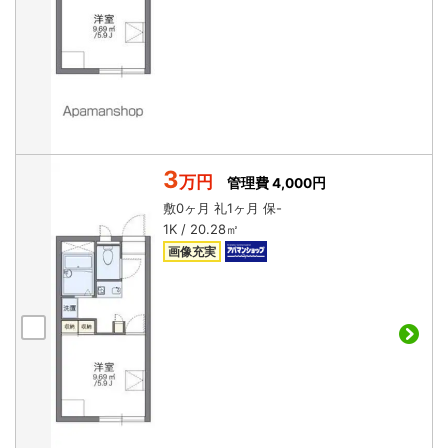
3
万円
管理費 4,000円
敷
0ヶ月
礼
1ヶ月
保
-
1K / 20.28㎡
画像充実