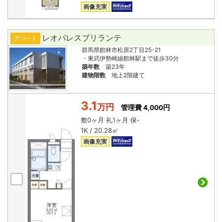
画像充実
レオパレスブリランテ
アパート
群馬県館林市松原2丁目25-21
・東武伊勢崎線館林駅まで徒歩30分
築年数
築23年
建物階数
地上2階建て
3.1
万円
管理費 4,000円
敷
0ヶ月
礼
1ヶ月
保
-
1K / 20.28㎡
画像充実