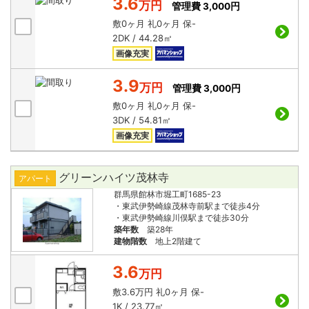
3.6
万円
管理費 3,000円
敷
0ヶ月
礼
0ヶ月
保
-
2DK / 44.28㎡
画像充実
3.9
万円
管理費 3,000円
敷
0ヶ月
礼
0ヶ月
保
-
3DK / 54.81㎡
画像充実
グリーンハイツ茂林寺
アパート
群馬県館林市堀工町1685-23
・東武伊勢崎線茂林寺前駅まで徒歩4分
・東武伊勢崎線川俣駅まで徒歩30分
築年数
築28年
建物階数
地上2階建て
3.6
万円
敷
3.6万円
礼
0ヶ月
保
-
1K / 23.77㎡