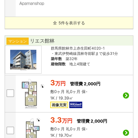
全
5
件を表示する
リエス館林
マンション
群馬県館林市上赤生田町4020-1
・東武伊勢崎線茂林寺前駅まで徒歩31分
築年数
築32年
建物階数
地上4階建て
3
万円
管理費 2,000円
敷
0ヶ月
礼
0ヶ月
保
-
1K / 19.39㎡
画像充実
3.3
万円
管理費 2,000円
敷
0ヶ月
礼
0ヶ月
保
-
1K / 19.70㎡