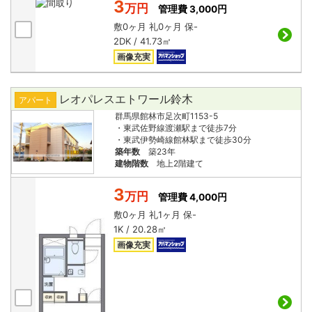
3
万円
管理費 3,000円
敷
0ヶ月
礼
0ヶ月
保
-
2DK / 41.73㎡
画像充実
レオパレスエトワール鈴木
アパート
群馬県館林市足次町1153-5
・東武佐野線渡瀬駅まで徒歩7分
・東武伊勢崎線館林駅まで徒歩30分
築年数
築23年
建物階数
地上2階建て
3
万円
管理費 4,000円
敷
0ヶ月
礼
1ヶ月
保
-
1K / 20.28㎡
画像充実