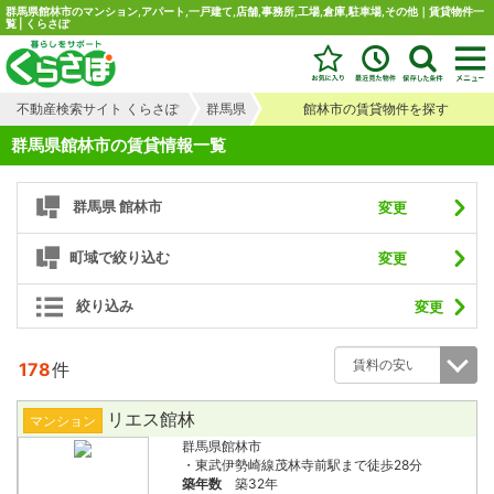
群馬県館林市のマンション,アパート,一戸建て,店舗,事務所,工場,倉庫,駐車場,その他｜賃貸物件一
覧 | くらさぽ
不動産検索サイト くらさぽ
群馬県
館林市の賃貸物件を探す
群馬県館林市の賃貸情報一覧
群馬県 館林市
変更
町域で絞り込む
変更
絞り込み
変更
178
件
リエス館林
マンション
群馬県館林市
・東武伊勢崎線茂林寺前駅まで徒歩28分
築年数
築32年