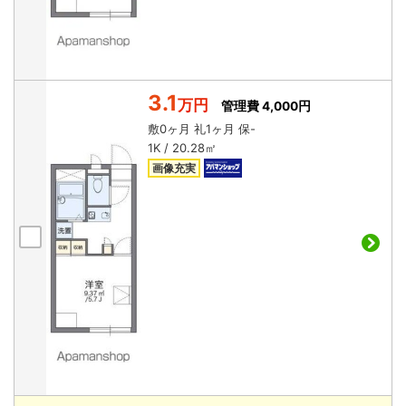
3.1
万円
管理費 4,000円
敷
0ヶ月
礼
1ヶ月
保
-
1K / 20.28㎡
画像充実