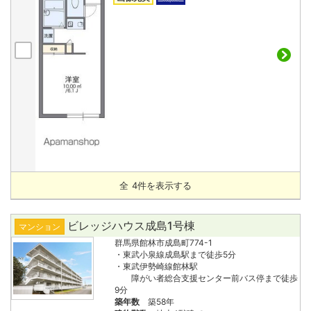
全
4
件を表示する
ビレッジハウス成島1号棟
マンション
群馬県館林市成島町774-1
・東武小泉線成島駅まで徒歩5分
・東武伊勢崎線館林駅
障がい者総合支援センター前バス停まで徒歩
9分
築年数
築58年