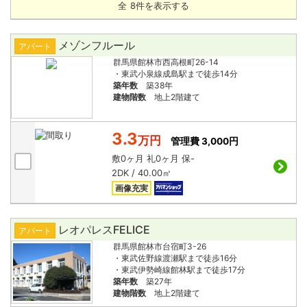
全
8
件を表示する
メゾンフルール
アパート
群馬県館林市西高根町26-14
・東武小泉線成島駅まで徒歩14分
築年数
築38年
建物階数
地上2階建て
3.3
万円
管理費 3,000円
敷
0ヶ月
礼
0ヶ月
保
-
2DK / 40.00㎡
画像充実
レオパレスFELICE
アパート
群馬県館林市台宿町3-26
・東武佐野線渡瀬駅まで徒歩16分
・東武伊勢崎線館林駅まで徒歩17分
築年数
築27年
建物階数
地上2階建て