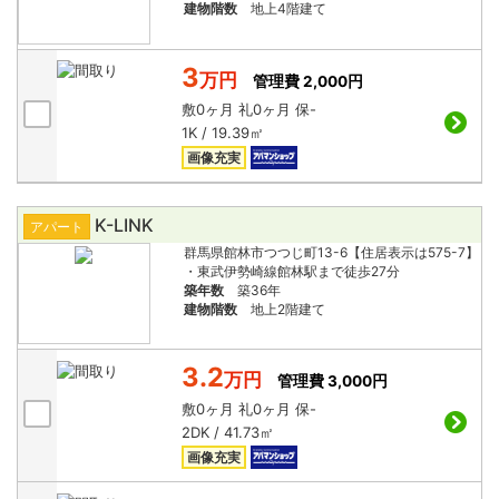
建物階数
地上4階建て
3
万円
管理費 2,000円
敷
0ヶ月
礼
0ヶ月
保
-
1K / 19.39㎡
画像充実
K-LINK
アパート
群馬県館林市つつじ町13-6【住居表示は575-7】
・東武伊勢崎線館林駅まで徒歩27分
築年数
築36年
建物階数
地上2階建て
3.2
万円
管理費 3,000円
敷
0ヶ月
礼
0ヶ月
保
-
2DK / 41.73㎡
画像充実