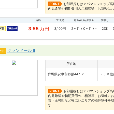
POINT
お部屋探しはアパマンショップ高
内見希望や初期費用のご相談等、お気軽にお
賃料
管理費
敷金/礼金/保証金
間取り
3.55
万円
3,100円
2ヶ月 / 0ヶ月 / -
2DK
充実
グランドール Ⅱ
ート
所在地
群馬県安中市郷原447ｰ2
・ＪＲ信
POINT
お部屋探しはアパマンショップ高
内見希望や初期費用のご相談等、お気軽にお
市・玉村町など幅広いエリアの物件物件を
す！