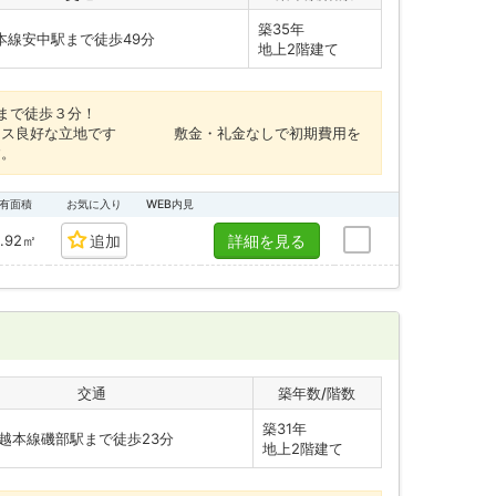
築35年
本線安中駅まで徒歩49分
地上2階建て
まで徒歩３分！
クセス良好な立地です 敷金・礼金なしで初期費用を
す。
有面積
お気に入り
WEB内見
5.92㎡
追加
詳細を見る
交通
築年数/階数
築31年
越本線磯部駅まで徒歩23分
地上2階建て