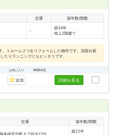
交通
築年数/階数
築34年
-
地上2階建て
です。１ルーム２つをリフォームした物件です。洗面台新
かしたりランニングにもピッタリです。
お気に入り
WEB内見
追加
詳細を見る
交通
築年数/階数
築22年
越本線安中駅まで徒歩13分