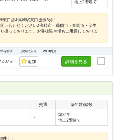
地上2階建て
崎東口店♪高崎駅東口徒歩3分！
問い合わせください♪高崎市・藤岡市・富岡市・安中
取り扱っております。お客様駐車場もご用意しておりま
専有面積
お気に入り
WEB内見
47.07㎡
追加
詳細を見る
交通
築年数/階数
築31年
-
地上2階建て
物件！！