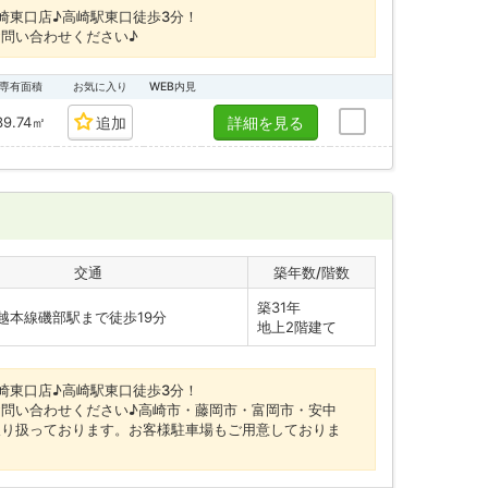
崎東口店♪高崎駅東口徒歩3分！
問い合わせください♪
専有面積
お気に入り
WEB内見
39.74㎡
追加
詳細を見る
交通
築年数/階数
築31年
越本線磯部駅まで徒歩19分
地上2階建て
崎東口店♪高崎駅東口徒歩3分！
問い合わせください♪高崎市・藤岡市・富岡市・安中
取り扱っております。お客様駐車場もご用意しておりま