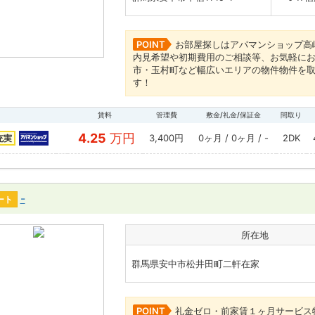
POINT
お部屋探しはアパマンショップ高
内見希望や初期費用のご相談等、お気軽にお
市・玉村町など幅広いエリアの物件物件を
す！
賃料
管理費
敷金/礼金/保証金
間取り
4.25
万円
3,400円
0ヶ月 / 0ヶ月 / -
2DK
充実
-
ート
所在地
群馬県安中市松井田町二軒在家
POINT
礼金ゼロ・前家賃１ヶ月サービス