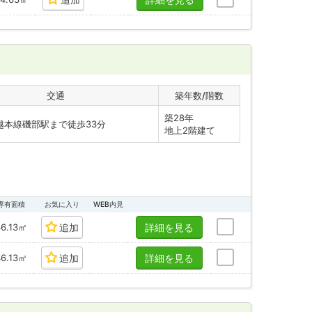
交通
築年数/階数
築28年
越本線磯部駅まで徒歩33分
地上2階建て
専有面積
お気に入り
WEB内見
46.13㎡
追加
詳細を見る
46.13㎡
追加
詳細を見る