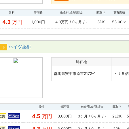
賃料
管理費
敷金/礼金/保証金
間取り
専有面積
4.3
万円
1,000円
4.3万円 / 0ヶ月 / -
3DK
53.00㎡
ハイツ薬師
ート
所在地
群馬県安中市原市2172-1
・ＪＲ信
賃料
管理費
敷金/礼金/保証金
間取り
4.5
万円
3,000円
0ヶ月 / 0ヶ月 / -
2LDK
充実
4.3
万円
3,000円
0ヶ月 / 0ヶ月 / -
2DK
充実