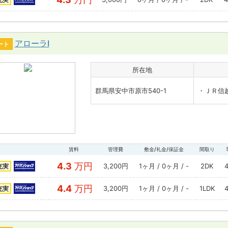
アローラⅠ
ート
所在地
群馬県安中市原市540-1
・ＪＲ信
賃料
管理費
敷金/礼金/保証金
間取り
4.3
万円
3,200円
1ヶ月 / 0ヶ月 / -
2DK
充実
4.4
万円
3,200円
1ヶ月 / 0ヶ月 / -
1LDK
充実