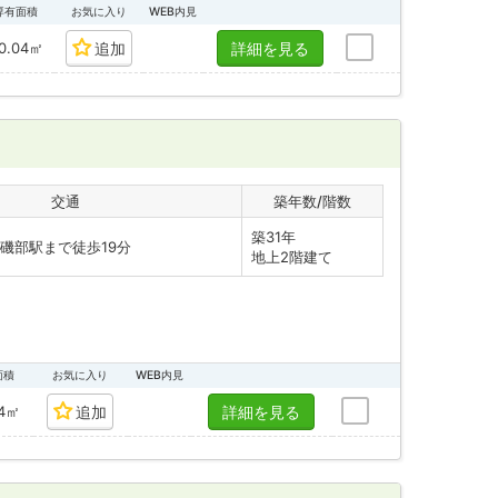
専有面積
お気に入り
WEB内見
0.04㎡
追加
詳細を見る
交通
築年数/階数
築31年
磯部駅まで徒歩19分
地上2階建て
面積
お気に入り
WEB内見
04㎡
追加
詳細を見る