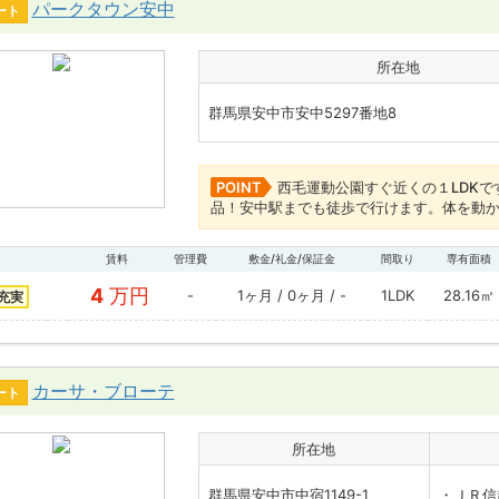
パークタウン安中
ート
所在地
群馬県安中市安中5297番地8
POINT
西毛運動公園すぐ近くの１LDK
品！安中駅までも徒歩で行けます。体を動
賃料
管理費
敷金/礼金/保証金
間取り
専有面積
4
万円
-
1ヶ月 / 0ヶ月 / -
1LDK
28.16㎡
充実
カーサ・ブローテ
ート
所在地
群馬県安中市中宿1149-1
・ＪＲ信