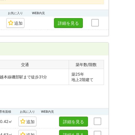
お気に入り
WEB内見
追加
詳細を見る
交通
築年数/階数
築25年
越本線磯部駅まで徒歩31分
地上2階建て
専有面積
お気に入り
WEB内見
50.42㎡
追加
詳細を見る
44.63㎡
追加
詳細を見る