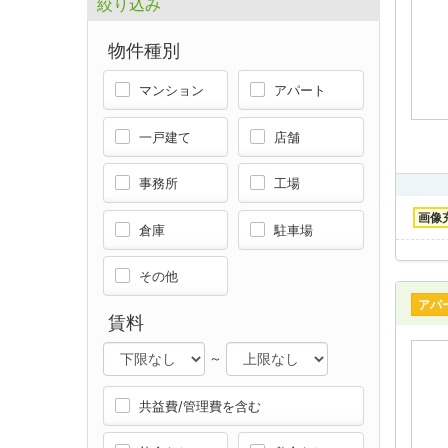
絞り込み
物件種別
マンション
アパート
一戸建て
店舗
事務所
工場
画像
倉庫
駐車場
その他
アパ
賃料
～
共益費/管理費を含む