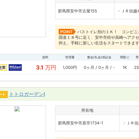
群馬県安中市古屋155
・ＪＲ信越
POINT
バストイレ別の１Ｋ！ コンビニ
国道１８号に近く、安中市街や高崎へア
抑え、手軽に新しい生活をスタートできま
賃料
管理費
敷金/礼金/保証金
間取り
専
3.1
万円
1,000円
0ヶ月 / 0ヶ月 / -
1K
2
充実
トトロガーデンⅠ
ート
所在地
群馬県安中市原市1734-1
・ＪＲ信