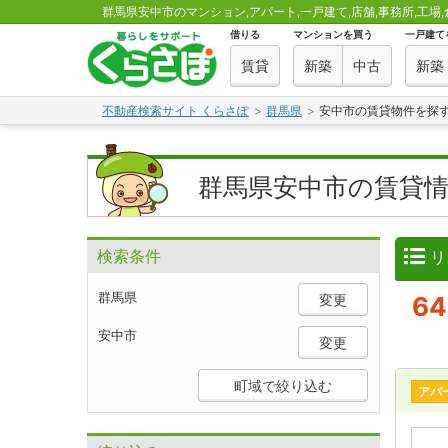
群馬県安中市のマンション,アパート,一戸建て,店舗,事務所,工場,
借りる
マンションを買う
一戸建て
賃貸
新築
中古
新築
不動産検索サイト くらさぽ
群馬県
安中市の賃貸物件を探
群馬県安中市の賃貸
検索条件
リ
群馬県
変更
64
安中市
変更
町域で絞り込む
アパ