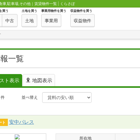
倉庫,駐車場,その他｜賃貸物件一覧 | くらさぽ
を買う
土地を買う
事業用物件を買う
収益物件を買う
中古
土地
事業用
収益物件
す
情報一覧
スト表示
地図表示
件
並べ替え
安中パレス
ート
所在地