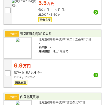
5.5
万円
敷
0ヶ月
礼
1ヶ月
保
-
2LDK / 48.60㎡
画像充実
東25南4貸家 CUE
一戸建て
北海道標津郡中標津町東二十五条南4丁目
-
築年数
-
建物階数
地上1階建て
6.9
万円
敷
0ヶ月
礼
1ヶ月
保
-
2LDK / 51.03㎡
画像充実
西3北5貸家
一戸建て
北海道標津郡中標津町西三条北5丁目