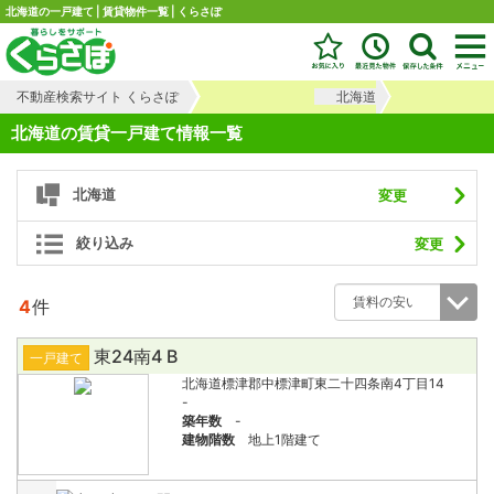
北海道の一戸建て | 賃貸物件一覧 | くらさぽ
不動産検索サイト くらさぽ
北海道
北海道の賃貸一戸建て情報一覧
北海道
変更
絞り込み
変更
4
件
東24南4 B
一戸建て
北海道標津郡中標津町東二十四条南4丁目14
-
築年数
-
建物階数
地上1階建て