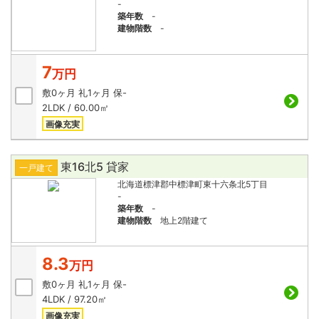
-
築年数
-
建物階数
-
7
万円
敷
0ヶ月
礼
1ヶ月
保
-
2LDK / 60.00㎡
画像充実
東16北5 貸家
一戸建て
北海道標津郡中標津町東十六条北5丁目
-
築年数
-
建物階数
地上2階建て
8.3
万円
敷
0ヶ月
礼
1ヶ月
保
-
4LDK / 97.20㎡
画像充実