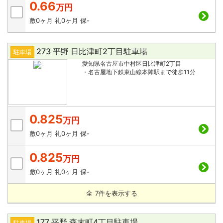
0.66
万円
敷
0ヶ月
礼
0ヶ月
保
-
273 平野 日比津町2丁目駐車場
駐車場
愛知県名古屋市中村区日比津町2丁目
・名古屋地下鉄東山線本陣駅まで徒歩11分
0.825
万円
敷
0ヶ月
礼
0ヶ月
保
-
0.825
万円
敷
0ヶ月
礼
0ヶ月
保
-
全
7
件を表示する
177 平野 森末町4丁目駐車場
駐車場