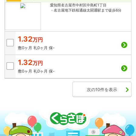
愛知県名古屋市中村区中島町1丁目
・名古屋地下鉄桜通線太閤通駅まで徒歩6分
1.32
万円
敷
0ヶ月
礼
0ヶ月
保
-
1.32
万円
敷
0ヶ月
礼
0ヶ月
保
-
次の10件を表示