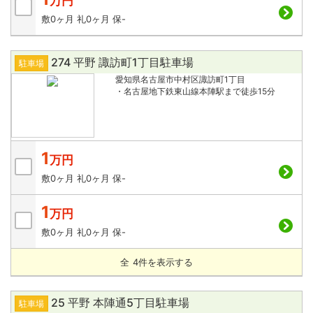
万円
敷
0ヶ月
礼
0ヶ月
保
-
274 平野 諏訪町1丁目駐車場
駐車場
愛知県名古屋市中村区諏訪町1丁目
・名古屋地下鉄東山線本陣駅まで徒歩15分
1
万円
敷
0ヶ月
礼
0ヶ月
保
-
1
万円
敷
0ヶ月
礼
0ヶ月
保
-
全
4
件を表示する
25 平野 本陣通5丁目駐車場
駐車場