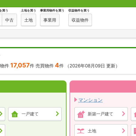
を買う
土地を買う
事業用物件を買う
収益物件を買う
中古
土地
事業用
収益物件
す
17,057
4
貸物件
件
売買物件
件
（2026年08月09日 更新）
マンション
一戸建て
新築一戸建て
土地