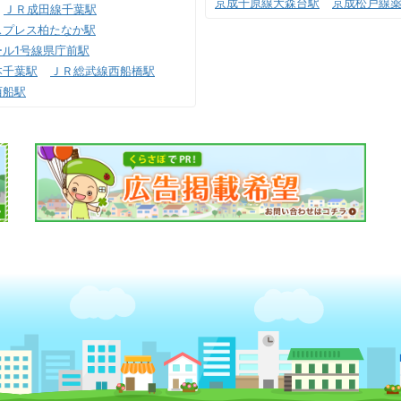
京成千原線大森台駅
京成松戸線
ＪＲ成田線千葉駅
スプレス柏たなか駅
ル1号線県庁前駅
本千葉駅
ＪＲ総武線西船橋駅
西船駅