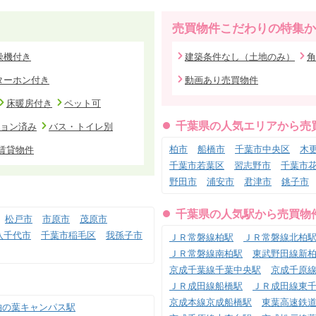
売買物件こだわりの特集か
燥機付き
建築条件なし（土地のみ）
角
ターホン付き
動画あり売買物件
床暖房付き
ペット可
千葉県の人気エリアから売
ョン済み
バス・トイレ別
柏市
船橋市
千葉市中央区
木
賃貸物件
千葉市若葉区
習志野市
千葉市
野田市
浦安市
君津市
銚子市
千葉県の人気駅から売買物
松戸市
市原市
茂原市
八千代市
千葉市稲毛区
我孫子市
ＪＲ常磐線柏駅
ＪＲ常磐線北柏
ＪＲ常磐線南柏駅
東武野田線新
京成千葉線千葉中央駅
京成千原
ＪＲ成田線船橋駅
ＪＲ成田線東
京成本線京成船橋駅
東葉高速鉄
柏の葉キャンパス駅