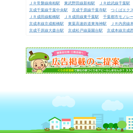
ＪＲ常磐線南柏駅
東武野田線新柏駅
ＪＲ総武線千葉駅
京成千葉線千葉中央駅
京成千原線千葉寺駅
つくばエク
ＪＲ成田線船橋駅
ＪＲ成田線東千葉駅
千葉都市モノレー
京成本線京成船橋駅
東葉高速鉄道東海神駅
ＪＲ内房線
京成千原線大森台駅
京成松戸線薬園台駅
京成本線京成