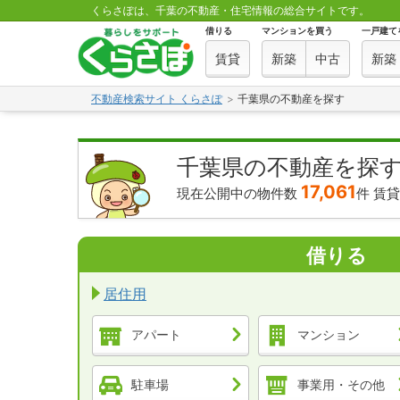
くらさぽは、千葉の不動産・住宅情報の総合サイトです。
借りる
マンションを買う
一戸建て
賃貸
新築
中古
新築
不動産検索サイト くらさぽ
千葉県の不動産を探す
千葉県の不動産を探
17,061
現在公開中の物件数
件
賃
借りる
居住用
アパート
マンション
駐車場
事業用・その他