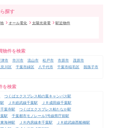
ら探す
地
オール電化
太陽光発電
駅近物件
買物件を検索
更津市
市川市
流山市
松戸市
市原市
茂原市
花見川区
千葉市緑区
八千代市
千葉市稲毛区
我孫子市
件を検索
駅
つくばエクスプレス柏の葉キャンパス駅
柏駅
ＪＲ総武線千葉駅
ＪＲ成田線千葉駅
線千葉寺駅
つくばエクスプレス柏たなか駅
千葉駅
千葉都市モノレール1号線県庁前駅
道東海神駅
ＪＲ内房線本千葉駅
ＪＲ総武線西船橋駅