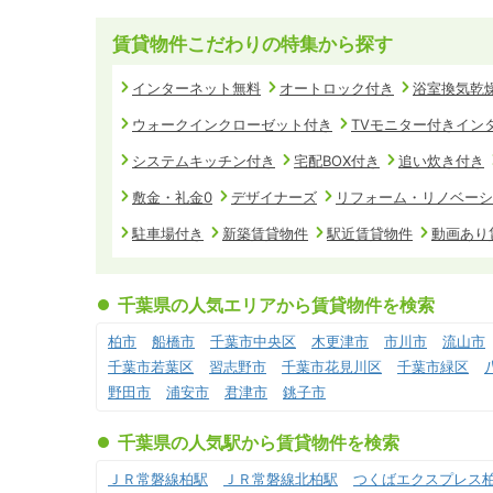
賃貸物件こだわりの特集から探す
インターネット無料
オートロック付き
浴室換気乾
ウォークインクローゼット付き
TVモニター付きイン
システムキッチン付き
宅配BOX付き
追い炊き付き
敷金・礼金0
デザイナーズ
リフォーム・リノベーシ
駐車場付き
新築賃貸物件
駅近賃貸物件
動画あり
千葉県の人気エリアから賃貸物件を検索
柏市
船橋市
千葉市中央区
木更津市
市川市
流山市
千葉市若葉区
習志野市
千葉市花見川区
千葉市緑区
野田市
浦安市
君津市
銚子市
千葉県の人気駅から賃貸物件を検索
ＪＲ常磐線柏駅
ＪＲ常磐線北柏駅
つくばエクスプレス