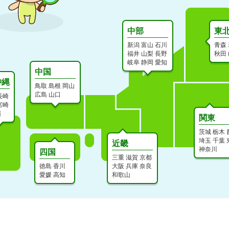
中部
東
新潟
富山
石川
青森
福井
山梨
長野
秋田
岐阜
静岡
愛知
中国
沖縄
鳥取
島根
岡山
広島
山口
長崎
宮崎
縄
関東
茨城
栃木
埼玉
千葉
近畿
神奈川
四国
三重
滋賀
京都
徳島
香川
大阪
兵庫
奈良
愛媛
高知
和歌山