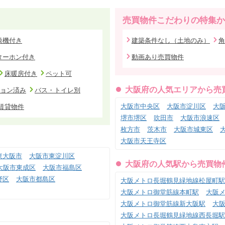
売買物件こだわりの特集か
燥機付き
建築条件なし（土地のみ）
角
ターホン付き
動画あり売買物件
床暖房付き
ペット可
大阪府の人気エリアから売
ョン済み
バス・トイレ別
大阪市中央区
大阪市淀川区
大
賃貸物件
堺市堺区
吹田市
大阪市浪速区
枚方市
茨木市
大阪市城東区
大阪市天王寺区
東大阪市
大阪市東淀川区
大阪府の人気駅から売買物
大阪市東成区
大阪市福島区
野区
大阪市都島区
大阪メトロ長堀鶴見緑地線松屋町駅
大阪メトロ御堂筋線本町駅
大阪
大阪メトロ御堂筋線新大阪駅
大
大阪メトロ長堀鶴見緑地線西長堀駅