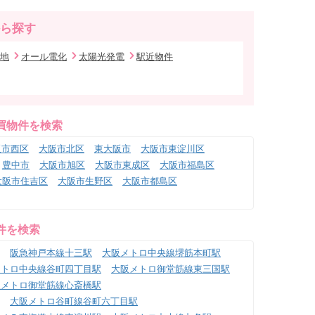
ら探す
地
オール電化
太陽光発電
駅近物件
買物件を検索
阪市西区
大阪市北区
東大阪市
大阪市東淀川区
豊中市
大阪市旭区
大阪市東成区
大阪市福島区
大阪市住吉区
大阪市生野区
大阪市都島区
件を検索
阪急神戸本線十三駅
大阪メトロ中央線堺筋本町駅
メトロ中央線谷町四丁目駅
大阪メトロ御堂筋線東三国駅
阪メトロ御堂筋線心斎橋駅
大阪メトロ谷町線谷町六丁目駅