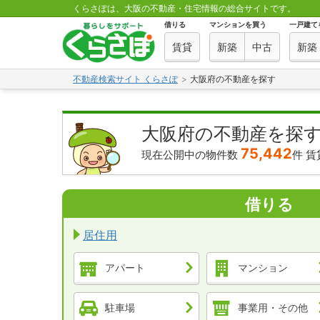
くらさぽは、大阪の不動産・住宅情報の総合サイトです。
借りる
マンションを買う
一戸建て
賃貸
新築
中古
新築
不動産検索サイト くらさぽ
大阪府の不動産を探す
大阪府の不動産を探
75,442
現在公開中の物件数
件
賃
借りる
居住用
アパート
マンション
駐車場
事業用・その他