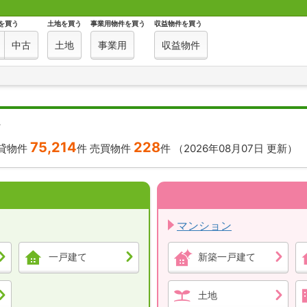
を買う
土地を買う
事業用物件を買う
収益物件を買う
中古
土地
事業用
収益物件
す
75,214
228
貸物件
件
売買物件
件
（2026年08月07日 更新）
マンション
一戸建て
新築一戸建て
土地