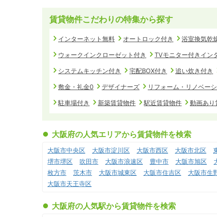
賃貸物件こだわりの特集から探す
インターネット無料
オートロック付き
浴室換気乾
ウォークインクローゼット付き
TVモニター付きイン
システムキッチン付き
宅配BOX付き
追い炊き付き
敷金・礼金0
デザイナーズ
リフォーム・リノベーシ
駐車場付き
新築賃貸物件
駅近賃貸物件
動画あり
大阪府の人気エリアから賃貸物件を検索
大阪市中央区
大阪市淀川区
大阪市西区
大阪市北区
堺市堺区
吹田市
大阪市浪速区
豊中市
大阪市旭区
枚方市
茨木市
大阪市城東区
大阪市住吉区
大阪市生
大阪市天王寺区
大阪府の人気駅から賃貸物件を検索