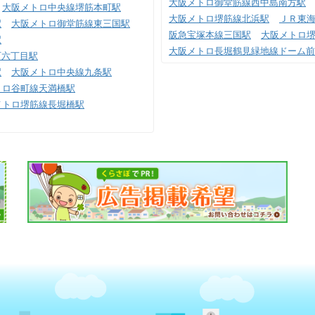
大阪メトロ御堂筋線西中島南方駅
大阪メトロ中央線堺筋本町駅
大阪メトロ堺筋線北浜駅
ＪＲ東
駅
大阪メトロ御堂筋線東三国駅
阪急宝塚本線三国駅
大阪メトロ
駅
大阪メトロ長堀鶴見緑地線ドーム前
町六丁目駅
駅
大阪メトロ中央線九条駅
トロ谷町線天満橋駅
メトロ堺筋線長堀橋駅