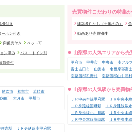
売買物件こだわりの特集か
燥機付き
建築条件なし（土地のみ）
角
ターホン付き
動画あり売買物件
床暖房付き
ペット可
山梨県の人気エリアから売
ョン済み
バス・トイレ別
甲府市
甲斐市
中央市
南アル
賃貸物件
富士吉田市
山梨市
南巨摩郡富
南都留郡忍野村
南都留郡山中湖
山梨県の人気駅から売買物
笛吹市
都留市
韮崎市
口湖町
大月市
甲州市
ＪＲ中央本線甲府駅
ＪＲ中央本
ＪＲ身延線国母駅
ＪＲ身延線常
ＪＲ身延線小井川駅
ＪＲ中央本
ＪＲ中央本線塩崎駅
ＪＲ中央本
斐住吉駅
ＪＲ身延線南甲府駅