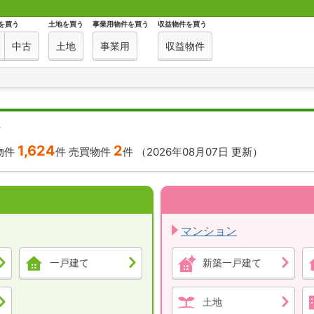
を買う
土地を買う
事業用物件を買う
収益物件を買う
中古
土地
事業用
収益物件
す
1,624
2
物件
件
売買物件
件
（2026年08月07日 更新）
マンション
一戸建て
新築一戸建て
土地