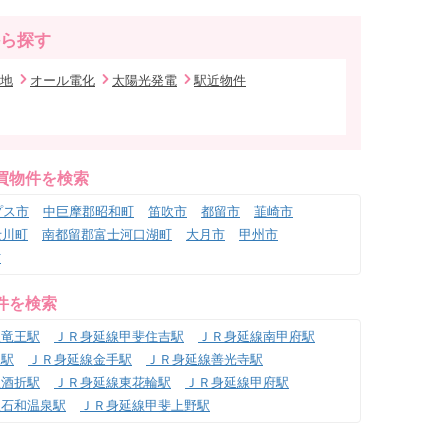
ら探す
地
オール電化
太陽光発電
駅近物件
買物件を検索
プス市
中巨摩郡昭和町
笛吹市
都留市
韮崎市
士川町
南都留郡富士河口湖町
大月市
甲州市
村
件を検索
線竜王駅
ＪＲ身延線甲斐住吉駅
ＪＲ身延線南甲府駅
永駅
ＪＲ身延線金手駅
ＪＲ身延線善光寺駅
線酒折駅
ＪＲ身延線東花輪駅
ＪＲ身延線甲府駅
線石和温泉駅
ＪＲ身延線甲斐上野駅