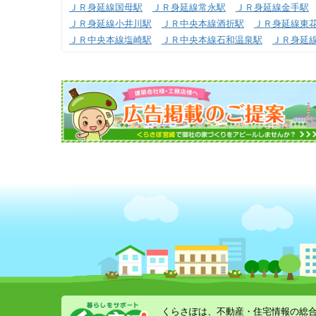
ＪＲ身延線国母駅
ＪＲ身延線常永駅
ＪＲ身延線金手駅
ＪＲ身延線小井川駅
ＪＲ中央本線酒折駅
ＪＲ身延線東
ＪＲ中央本線塩崎駅
ＪＲ中央本線石和温泉駅
ＪＲ身延
くらさぽは、不動産・住宅情報の総