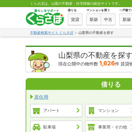
くらさぽは、山梨の不動産・住宅情報の総合サイトです。
借りる
マンションを買う
一戸建て
賃貸
新築
中古
新築
不動産検索サイト くらさぽ
山梨県の不動産を探す
山梨県の不動産を探
1,626
現在公開中の物件数
件
賃貸
借りる
居住用
アパート
マンション
駐車場
事業用・その他