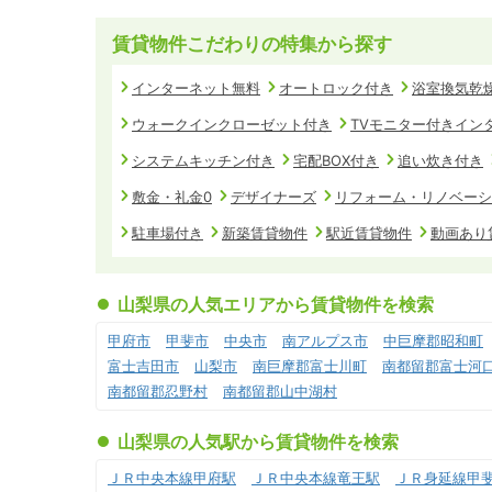
賃貸物件こだわりの特集から探す
インターネット無料
オートロック付き
浴室換気乾
ウォークインクローゼット付き
TVモニター付きイン
システムキッチン付き
宅配BOX付き
追い炊き付き
敷金・礼金0
デザイナーズ
リフォーム・リノベーシ
駐車場付き
新築賃貸物件
駅近賃貸物件
動画あり
山梨県の人気エリアから賃貸物件を検索
甲府市
甲斐市
中央市
南アルプス市
中巨摩郡昭和町
富士吉田市
山梨市
南巨摩郡富士川町
南都留郡富士河
南都留郡忍野村
南都留郡山中湖村
山梨県の人気駅から賃貸物件を検索
ＪＲ中央本線甲府駅
ＪＲ中央本線竜王駅
ＪＲ身延線甲