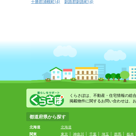
十勝郡浦幌町(4)
釧路郡釧路町(4)
くらさぽは、不動産・住宅情報の総
掲載物件に関するお問い合わせは、
都道府県から探す
北海道
北海道
関東
東京
|
神奈川
|
千葉
|
埼玉
|
群馬
|
栃木