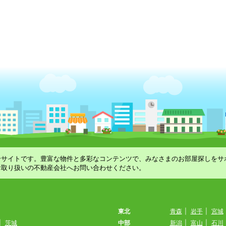
合サイトです。豊富な物件と多彩なコンテンツで、みなさまのお部屋探しをサ
お取り扱いの不動産会社へお問い合わせください。
東北
青森
|
岩手
|
宮城
|
茨城
中部
新潟
|
富山
|
石川