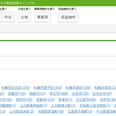
探す不動産情報サイトです。
を買う
土地を買う
事業用物件を買う
収益物件を買う
中古
土地
事業用
収益物件
札幌市白石区(370)
札幌市豊平区(314)
札幌市南区(106)
札幌市西区(34
0)
室蘭市(110)
釧路市(21)
帯広市(368)
北見市(20)
岩見沢市(91)
川市(35)
登別市(53)
恵庭市(123)
伊達市(1)
北広島市(89)
石狩市(36
鷹栖町(1)
上川郡東神楽町(1)
上川郡東川町(2)
空知郡上富良野町(1)
(3)
上川郡清水町(2)
河西郡芽室町(10)
広尾郡大樹町(3)
中川郡幕別町(