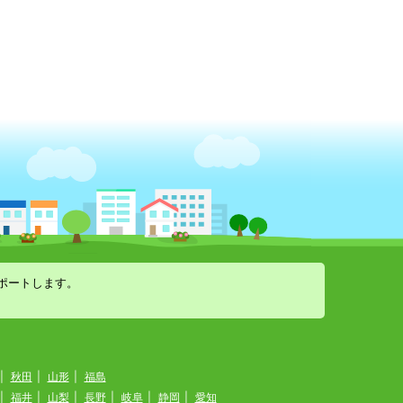
ポートします。
|
秋田
|
山形
|
福島
|
福井
|
山梨
|
長野
|
岐阜
|
静岡
|
愛知