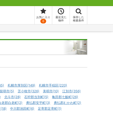
お気に入り
最近見た
保存した
物件
検索条件
0
5)
札幌市厚別区(149)
札幌市手稲区(220)
留萌市(5)
苫小牧市(326)
美唄市(10)
江別市(356)
)
北斗市(28)
石狩郡当別町(5)
亀田郡七飯町(26)
白老郡白老町(2)
勇払郡安平町(3)
勇払郡むかわ町(2)
18)
中川郡池田町(6)
足寄郡足寄町(1)