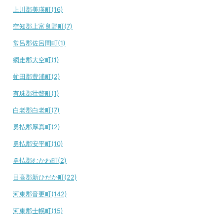
上川郡美瑛町(16)
空知郡上富良野町(7)
常呂郡佐呂間町(1)
網走郡大空町(1)
虻田郡豊浦町(2)
有珠郡壮瞥町(1)
白老郡白老町(7)
勇払郡厚真町(2)
勇払郡安平町(10)
勇払郡むかわ町(2)
日高郡新ひだか町(22)
河東郡音更町(142)
河東郡士幌町(15)