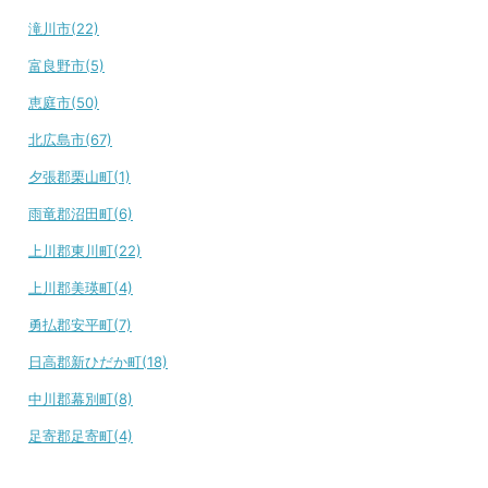
滝川市(22)
富良野市(5)
恵庭市(50)
北広島市(67)
夕張郡栗山町(1)
雨竜郡沼田町(6)
上川郡東川町(22)
上川郡美瑛町(4)
勇払郡安平町(7)
日高郡新ひだか町(18)
中川郡幕別町(8)
足寄郡足寄町(4)